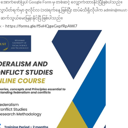
 အောက်ဖော်ပြပါ Google Form မှ တစ်ဆင့် လျှောက်ထားနိုင်ပြီဖြစ်ပါသည်။
ွှာပိတ်ရက်မှာ ဇူလိုင်လ (၁၀)ရက်နေ့ ဖြစ်ပြီး ထပ်မံသိရှိလိုပါက
admin@must-
ဆက်သွယ်မေးမြန်းနိုင်ပြီ ဖြစ်ပါသည်။
k –
https://forms.gle/fSvHQgeGxpfRpAWi7