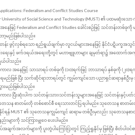
 Applications: Federalism and Conflict Studies Course
 University of Social Science and Technology (MUST) ၏ ပထမဆုံးသော
နေဖြင့် Federalism and Conflict Studies ခေါင်းစဉ်ဖြင့် သင်တန်းတစ်ခုကို
်တော့မည်ဖြစ်ပါသည်။
န်း ဖွင့်လှစ်ရသော ရည်ရွယ်ချက်မှာ လူငယ်များအနေဖြင့် နိုင်ငံပဋိပက္ခအသွင
င်းရေးနှင့် ဖက်ဒရယ်အရေးတို့တွင် မဟာဗျူဟာများ ချမှတ်ရာ၌ အထောက်အကူပြ
ရွယ်ပါသည်။
ကာလ အနေဖြင့် သာသာရပ် တစ်ခုကို (၁၀)ရက်ဖြင့် ဘာသာရပ် နှစ်ခုကို (၂၀)ရ
ရမည်ဖြစ် ပြီး သက်ဆိုင်ရာဘာရပ်တွင် ကျွမ်းကျင်သော ပညာရှင်ဆရာနှစ်ဦးမှ
းသွားမည်ဖြစ်ပါသည်။
ကာလ ပြီးဆုံးပါက သင်တန်းသား၊သင်တန်းသူများအနေဖြင့် သင်တန်းနှင့်ပတ
ေသန စာတမ်းတို တစ်စောင်စီ ရေးသားတင်ပြ ရပါမည်။ သုတေသန စာတမ်းတ
နိုင်ရန် MUST ၏ သုတေသနကျွမ်းကျင် ဆရာမ တစ်ဦးမှလည်း သုတေသနစာ
ည်းများကို သင်ကြားမျှဝေ ပေးပါမည်။
အချက်အလက်များကို ပူးတွဲပါကြော်ငြာတွင် ကြည့်ရူနိုင်မှ ဖြစ်ပြီး စိတ်ပါဝင်