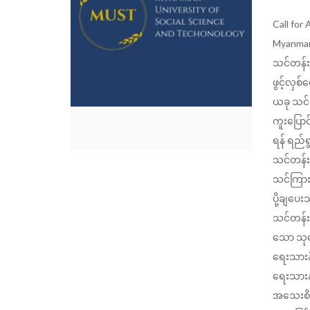
Call for
Myanmar
သင်တန်းအ
ဖွင့်လှစ
ယခု သင်တ
ကူးပြော
ရန် ရည်
သင်တန်း
သင်ကြား
ပို့ချပေ
သင်တန်း
သော သုတ
ရေးသား
ရေးသားန
အသေးစိပ်