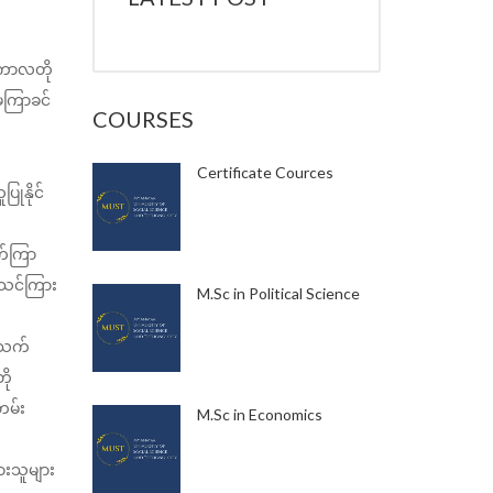
 ကာလတို
 မကြာခင်
COURSES
်
Certificate Cources
ုနိုင်
က်ကြာ
 သင်ကြား
M.Sc in Political Science
်သက်
ို
တမ်း
M.Sc in Economics
စားသူများ