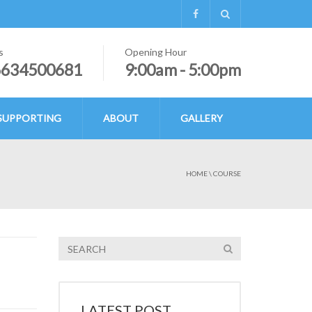
s
Opening Hour
6634500681
9:00am - 5:00pm
SUPPORTING
ABOUT
GALLERY
HOME
\
COURSE
LATEST POST